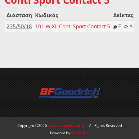
Διάσταση
Κωδικός
Δείκτες
235/50/18
101 W XL Conti Sport Contact 5
E
A
Copyright ©2026
www.autopolis.com.gr
- All Rights Reserved
Powered by
INTERNETi