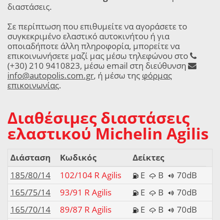
διαστάσεις.
Σε περίπτωση που επιθυμείτε να αγοράσετε το
συγκεκριμένο ελαστικό αυτοκινήτου ή για
οποιαδήποτε άλλη πληροφορία, μπορείτε να
επικοινωνήσετε μαζί μας μέσω τηλεφώνου στο
(+30) 210 9410823, μέσω email στη διεύθυνση
info@autopolis.com.gr
, ή μέσω της
φόρμας
επικοινωνίας
.
Διαθέσιμες διαστάσεις
ελαστικού Michelin Agilis
Διάσταση
Κωδικός
Δείκτες
185/80/14
102/104 R Agilis
E
B
70dB
165/75/14
93/91 R Agilis
E
B
70dB
165/70/14
89/87 R Agilis
E
B
70dB