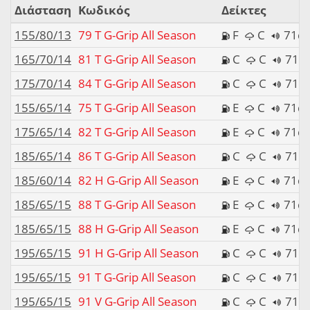
Διάσταση
Κωδικός
Δείκτες
155/80/13
79 T G-Grip All Season
F
C
71d
165/70/14
81 T G-Grip All Season
C
C
71d
175/70/14
84 T G-Grip All Season
C
C
71d
155/65/14
75 T G-Grip All Season
E
C
71d
175/65/14
82 T G-Grip All Season
E
C
71d
185/65/14
86 T G-Grip All Season
C
C
71d
185/60/14
82 H G-Grip All Season
E
C
71d
185/65/15
88 T G-Grip All Season
E
C
71d
185/65/15
88 H G-Grip All Season
E
C
71d
195/65/15
91 H G-Grip All Season
C
C
71d
195/65/15
91 T G-Grip All Season
C
C
71d
195/65/15
91 V G-Grip All Season
C
C
71d