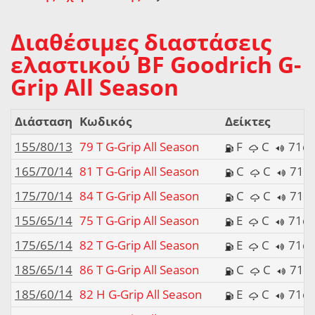
Διαθέσιμες διαστάσεις
ελαστικού BF Goodrich G-
Grip All Season
Διάσταση
Κωδικός
Δείκτες
155/80/13
79 T G-Grip All Season
F
C
71d
165/70/14
81 T G-Grip All Season
C
C
71d
175/70/14
84 T G-Grip All Season
C
C
71d
155/65/14
75 T G-Grip All Season
E
C
71d
175/65/14
82 T G-Grip All Season
E
C
71d
185/65/14
86 T G-Grip All Season
C
C
71d
185/60/14
82 H G-Grip All Season
E
C
71d