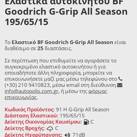
Ελαστικά αυτοκινήτου BF
Goodrich G-Grip All Season
195/65/15
Το
Ελαστικό BF Goodrich G-Grip All Season
είναι
διαθέσιμο σε
25
διαστάσεις.
Σε περίπτωση που επιθυμείτε να αγοράσετε το
συγκεκριμένο ελαστικό αυτοκινήτου ή για
οποιαδήποτε άλλη πληροφορία, μπορείτε να
επικοινωνήσετε μαζί μας μέσω τηλεφώνου στο
(+30) 210 9410823, μέσω email στη διεύθυνση
info@autopolis.com.gr
, ή μέσω της
φόρμας
επικοινωνίας
.
Κωδικός Προϊόντος:
91 H G-Grip All Season
Διάσταση Ελαστικού:
195/65/15
Δείκτης Οικονομίας Καυσίμου:
C
Δείκτης Βροχής:
C
Δείκτης Ηχορύπανσης:
71dB