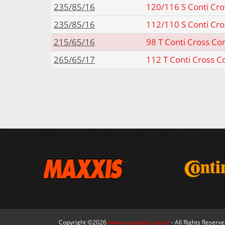
235/85/16
120/116 S Conti Cro
235/85/16
112/110 S Conti Cro
215/65/16
98 T Conti Cross Co
265/65/17
112 T Conti Cross C
Copyright ©2026
www.autopolis.com.gr
- All Rights Reserv