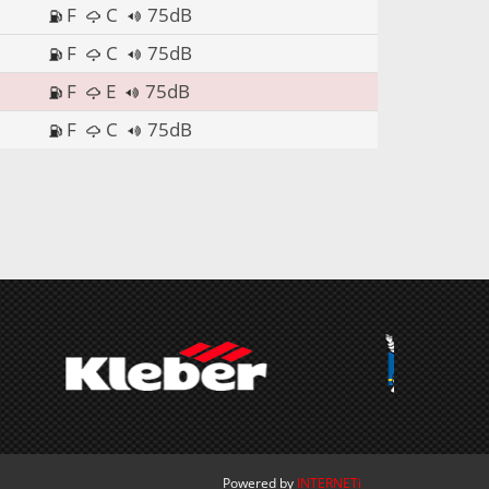
F
C
75dB
F
C
75dB
F
E
75dB
F
C
75dB
Powered by
INTERNETi