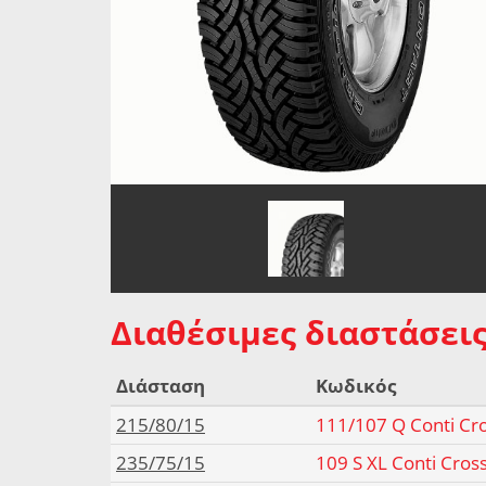
Διαθέσιμες διαστάσεις
Διάσταση
Κωδικός
215/80/15
111/107 Q Conti Cro
235/75/15
109 S XL Conti Cros