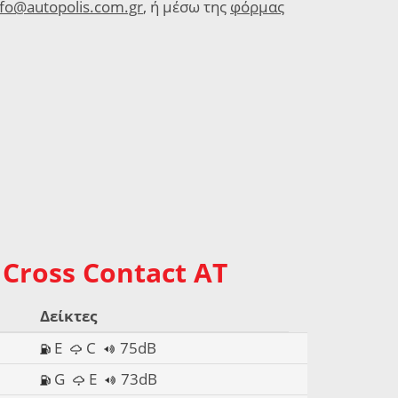
nfo@autopolis.com.gr
, ή μέσω της
φόρμας
 Cross Contact AT
Δείκτες
E
C
75dB
G
E
73dB