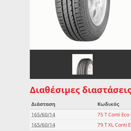
Διαθέσιμες διαστάσεις
Διάσταση
Κωδικός
165/60/14
75 T Conti Eco
165/60/14
79 T XL Conti 