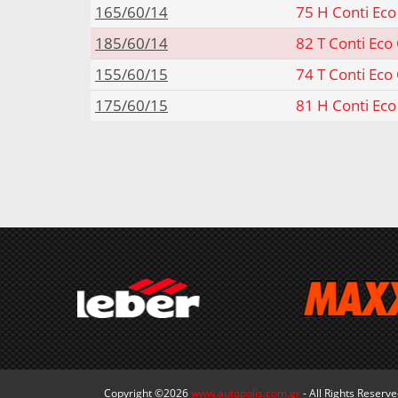
165/60/14
75 H Conti Eco
185/60/14
82 T Conti Eco
155/60/15
74 T Conti Eco
175/60/15
81 H Conti Eco
Copyright ©2026
www.autopolis.com.gr
- All Rights Reserv