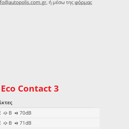
nfo@autopolis.com.gr
, ή μέσω της
φόρμας
Eco Contact 3
ίκτες
E
B
70dB
E
B
71dB