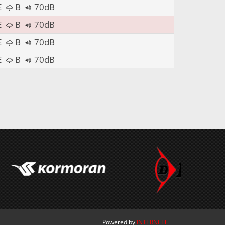
E
B
70dB
E
B
70dB
E
B
70dB
E
B
70dB
Powered by
INTERNETi