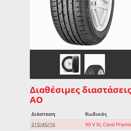
Διαθέσιμες διαστάσεις
AO
Διάσταση
Κωδικός
215/45/16
90 V XL Conti Prem