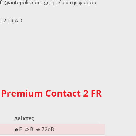
nfo@autopolis.com.gr
, ή μέσω της
φόρμας
t 2 FR AO
 Premium Contact 2 FR
Δείκτες
E
B
72dB