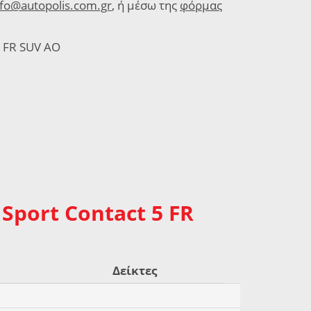
nfo@autopolis.com.gr
, ή μέσω της
φόρμας
5 FR SUV AO
Sport Contact 5 FR
Δείκτες