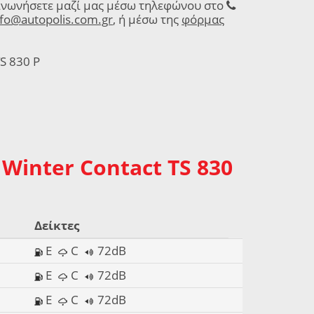
ινωνήσετε μαζί μας μέσω τηλεφώνου στο
nfo@autopolis.com.gr
, ή μέσω της
φόρμας
TS 830 P
Winter Contact TS 830
Δείκτες
E
C
72dB
E
C
72dB
E
C
72dB