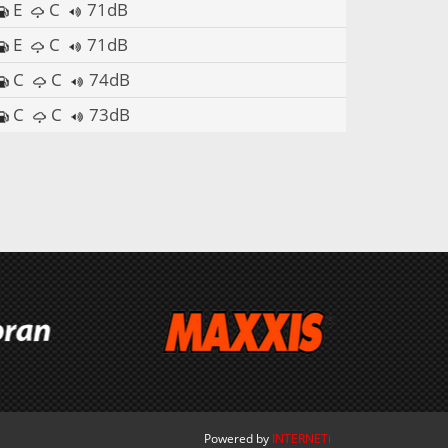
E
C
71dB
E
C
71dB
C
C
74dB
C
C
73dB
Powered by
INTERNETi