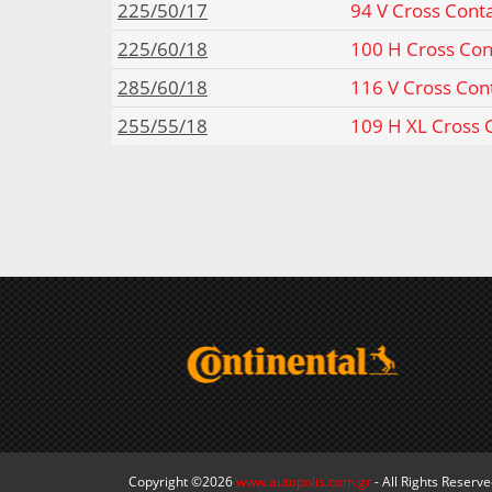
225/50/17
94 V Cross Cont
225/60/18
100 H Cross Con
285/60/18
116 V Cross Con
255/55/18
109 H XL Cross 
Copyright ©2026
www.autopolis.com.gr
- All Rights Reserv