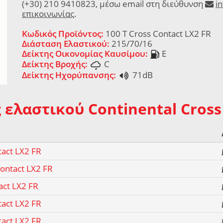
(+30) 210 9410823, μέσω email στη διεύθυνση
i
επικοινωνίας
.
Κωδικός Προϊόντος:
100 T Cross Contact LX2 FR
Διάσταση Ελαστικού:
215/70/16
Δείκτης Οικονομίας Καυσίμου:
E
Δείκτης Βροχής:
C
Δείκτης Ηχορύπανσης:
71dB
 ελαστικού Continental Cross
tact LX2 FR
Contact LX2 FR
act LX2 FR
tact LX2 FR
tact LX2 FR