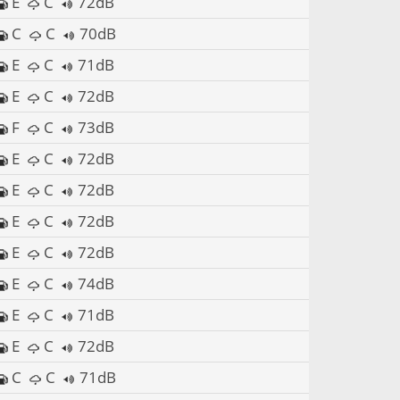
E
C
72dB
C
C
70dB
E
C
71dB
E
C
72dB
F
C
73dB
E
C
72dB
E
C
72dB
E
C
72dB
E
C
72dB
E
C
74dB
E
C
71dB
E
C
72dB
C
C
71dB