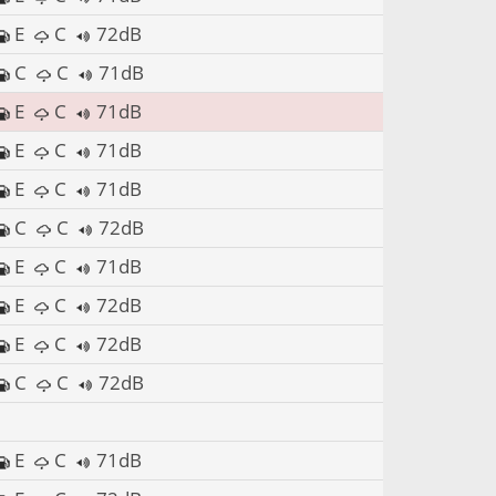
E
C
72dB
C
C
71dB
E
C
71dB
E
C
71dB
E
C
71dB
C
C
72dB
E
C
71dB
E
C
72dB
E
C
72dB
C
C
72dB
E
C
71dB