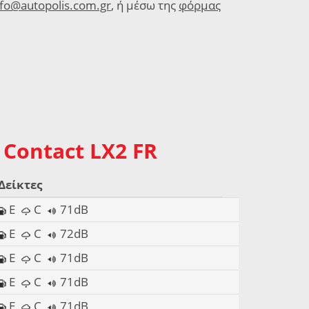
nfo@autopolis.com.gr
, ή μέσω της
φόρμας
 Contact LX2 FR
Δείκτες
E
C
71dB
E
C
72dB
E
C
71dB
E
C
71dB
E
C
71dB