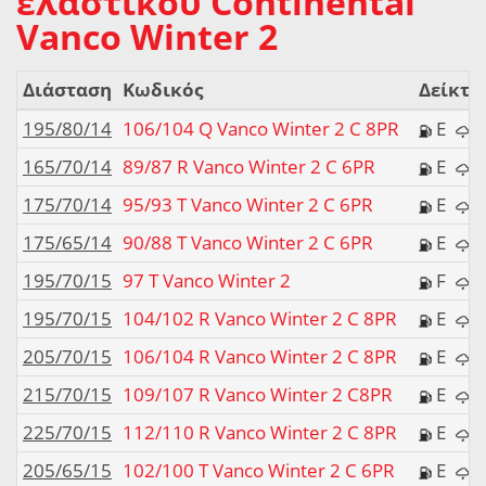
ελαστικού Continental
Vanco Winter 2
Διάσταση
Κωδικός
Δείκτε
195/80/14
106/104 Q Vanco Winter 2 C 8PR
E
165/70/14
89/87 R Vanco Winter 2 C 6PR
E
175/70/14
95/93 T Vanco Winter 2 C 6PR
E
175/65/14
90/88 T Vanco Winter 2 C 6PR
E
195/70/15
97 T Vanco Winter 2
F
195/70/15
104/102 R Vanco Winter 2 C 8PR
E
205/70/15
106/104 R Vanco Winter 2 C 8PR
E
215/70/15
109/107 R Vanco Winter 2 C8PR
E
225/70/15
112/110 R Vanco Winter 2 C 8PR
E
205/65/15
102/100 T Vanco Winter 2 C 6PR
E