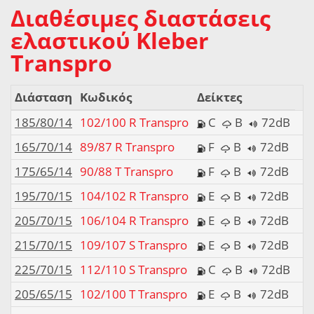
Διαθέσιμες διαστάσεις
ελαστικού Kleber
Transpro
Διάσταση
Κωδικός
Δείκτες
185/80/14
102/100 R Transpro
C
B
72dB
165/70/14
89/87 R Transpro
F
B
72dB
175/65/14
90/88 T Transpro
F
B
72dB
195/70/15
104/102 R Transpro
E
B
72dB
205/70/15
106/104 R Transpro
E
B
72dB
215/70/15
109/107 S Transpro
E
B
72dB
225/70/15
112/110 S Transpro
C
B
72dB
205/65/15
102/100 T Transpro
E
B
72dB