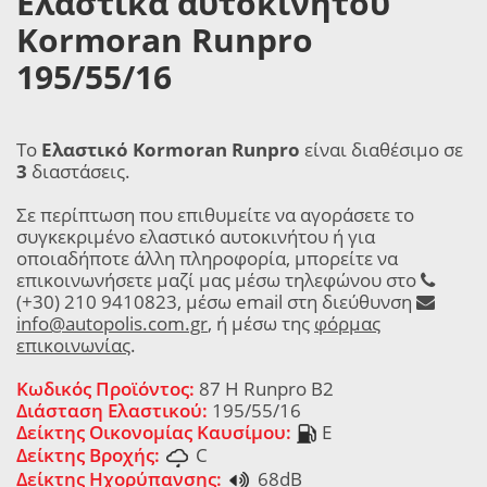
Ελαστικά αυτοκινήτου
Kormoran Runpro
195/55/16
Το
Ελαστικό Kormoran Runpro
είναι διαθέσιμο σε
3
διαστάσεις.
Σε περίπτωση που επιθυμείτε να αγοράσετε το
συγκεκριμένο ελαστικό αυτοκινήτου ή για
οποιαδήποτε άλλη πληροφορία, μπορείτε να
επικοινωνήσετε μαζί μας μέσω τηλεφώνου στο
(+30) 210 9410823, μέσω email στη διεύθυνση
info@autopolis.com.gr
, ή μέσω της
φόρμας
επικοινωνίας
.
Κωδικός Προϊόντος:
87 H Runpro B2
Διάσταση Ελαστικού:
195/55/16
Δείκτης Οικονομίας Καυσίμου:
E
Δείκτης Βροχής:
C
Δείκτης Ηχορύπανσης:
68dB