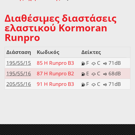
Διαθέσιμες διαστάσεις
ελαστικού Kormoran
Runpro
Διάσταση
Κωδικός
Δείκτες
195/55/15
85 H Runpro B3
F
C
71dB
195/55/16
87 H Runpro B2
E
C
68dB
205/55/16
91 H Runpro B3
F
C
71dB