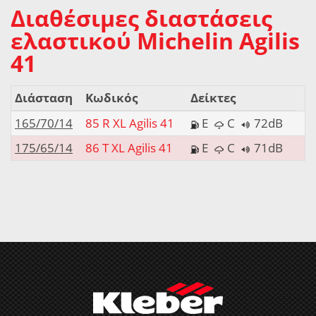
Διαθέσιμες διαστάσεις
ελαστικού Michelin Agilis
41
Διάσταση
Κωδικός
Δείκτες
165/70/14
85 R XL Agilis 41
E
C
72dB
175/65/14
86 T XL Agilis 41
E
C
71dB