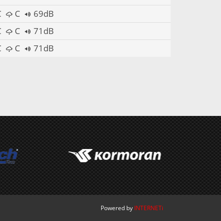
C
C
69dB
C
C
71dB
C
C
71dB
Powered by
INTERNETi