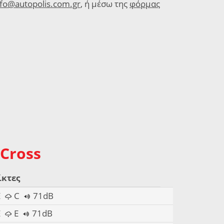
nfo@autopolis.com.gr
, ή μέσω της
φόρμας
 Cross
ίκτες
E
C
71dB
E
E
71dB