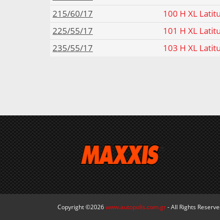
215/60/17
100 H XL Latit
225/55/17
101 H XL Latit
235/55/17
103 H XL Latit
Copyright ©2026
www.autopolis.com.gr
- All Rights Reserv