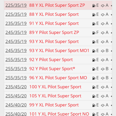
225/35/19
88 Y XL Pilot Super Sport ZP
E
A
225/35/19
88 Y XL Pilot Super Sport
E
A
235/35/19
91 Y XL Pilot Super Sport
E
A
245/35/19
89 Y Pilot Super Sport ZP
F
A
245/35/19
93 Y XL Pilot Super Sport
E
A
245/35/19
93 Y XL Pilot Super Sport MO1
E
B
255/35/19
92 Y Pilot Super Sport
E
A
255/35/19
92 Y Pilot Super Sport*
E
B
255/35/19
96 Y XL Pilot Super Sport MO
E
B
235/45/20
100 Y XL Pilot Super Sport
E
A
255/45/20
105 Y XL Pilot Super Sport
E
A
245/40/20
99 Y XL Pilot Super Sport
E
A
255/40/20
101 Y XL Pilot Super Sport NO
E
A