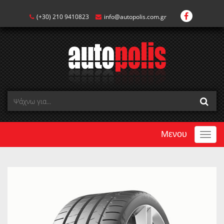
(+30) 210 9410823
info@autopolis.com.gr
Μενου
Toggl
navig