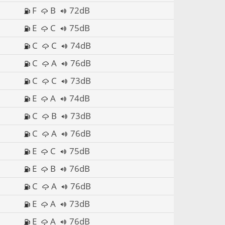
F
B
72dB
E
C
75dB
C
C
74dB
C
A
76dB
C
C
73dB
E
A
74dB
C
B
73dB
C
A
76dB
E
C
75dB
E
B
76dB
C
A
76dB
E
A
73dB
E
A
76dB