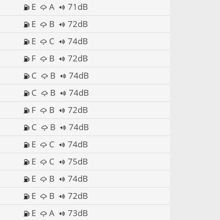
E
A
71dB
E
B
72dB
E
C
74dB
F
B
72dB
C
B
74dB
C
B
74dB
F
B
72dB
C
B
74dB
E
C
74dB
E
C
75dB
E
B
74dB
E
B
72dB
E
A
73dB