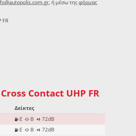
nfo@autopolis.com.gr
, ή μέσω της
φόρμας
P FR
 Cross Contact UHP FR
Δείκτες
E
B
72dB
E
B
72dB