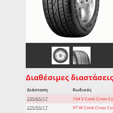
Διαθέσιμες διαστάσεις
Διάσταση
Κωδικός
235/65/17
104 V Conti Cross C
225/55/17
97 W Conti Cross Co