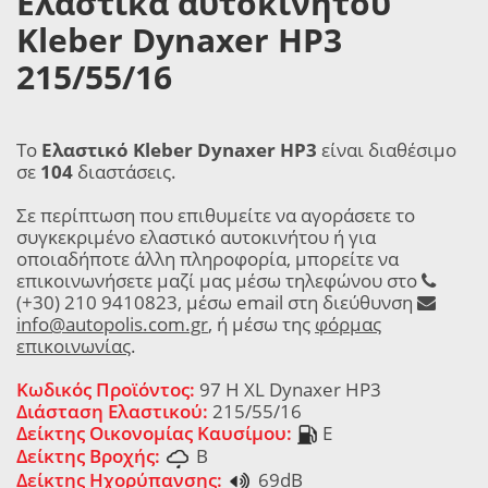
Ελαστικά αυτοκινήτου
Kleber Dynaxer HP3
215/55/16
Το
Ελαστικό Kleber Dynaxer HP3
είναι διαθέσιμο
σε
104
διαστάσεις.
Σε περίπτωση που επιθυμείτε να αγοράσετε το
συγκεκριμένο ελαστικό αυτοκινήτου ή για
οποιαδήποτε άλλη πληροφορία, μπορείτε να
επικοινωνήσετε μαζί μας μέσω τηλεφώνου στο
(+30) 210 9410823, μέσω email στη διεύθυνση
info@autopolis.com.gr
, ή μέσω της
φόρμας
επικοινωνίας
.
Κωδικός Προϊόντος:
97 H XL Dynaxer HP3
Διάσταση Ελαστικού:
215/55/16
Δείκτης Οικονομίας Καυσίμου:
E
Δείκτης Βροχής:
B
Δείκτης Ηχορύπανσης:
69dB