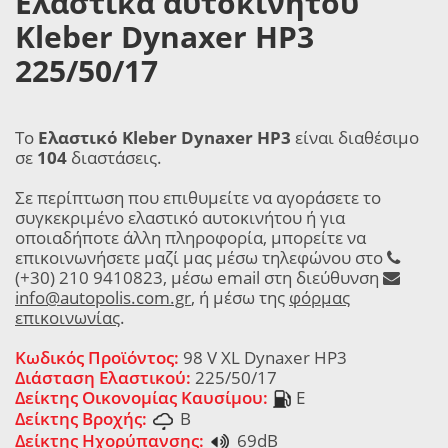
Ελαστικά αυτοκινήτου
Kleber Dynaxer HP3
225/50/17
Το
Ελαστικό Kleber Dynaxer HP3
είναι διαθέσιμο
σε
104
διαστάσεις.
Σε περίπτωση που επιθυμείτε να αγοράσετε το
συγκεκριμένο ελαστικό αυτοκινήτου ή για
οποιαδήποτε άλλη πληροφορία, μπορείτε να
επικοινωνήσετε μαζί μας μέσω τηλεφώνου στο
(+30) 210 9410823, μέσω email στη διεύθυνση
info@autopolis.com.gr
, ή μέσω της
φόρμας
επικοινωνίας
.
Κωδικός Προϊόντος:
98 V XL Dynaxer HP3
Διάσταση Ελαστικού:
225/50/17
Δείκτης Οικονομίας Καυσίμου:
E
Δείκτης Βροχής:
B
Δείκτης Ηχορύπανσης:
69dB