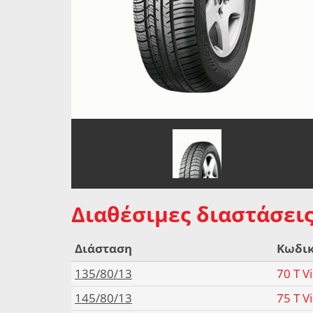
Διαθέσιμες διαστάσεις
Διάσταση
Κωδι
135/80/13
70 T V
145/80/13
75 T V