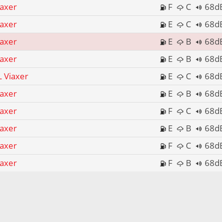
iaxer
F
C
68d
iaxer
E
C
68d
iaxer
E
B
68d
iaxer
E
B
68d
L Viaxer
E
C
68d
iaxer
E
B
68d
iaxer
F
C
68d
iaxer
E
B
68d
iaxer
F
C
68d
iaxer
F
B
68d