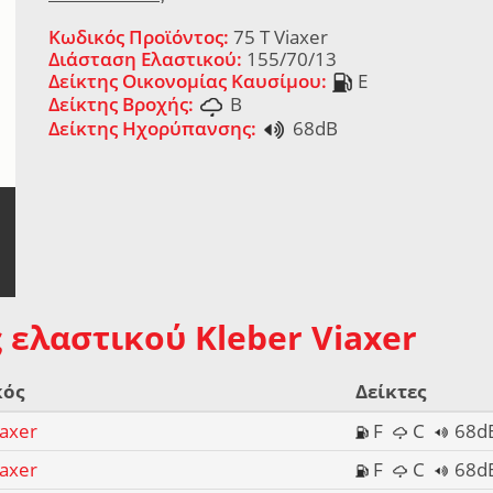
Κωδικός Προϊόντος:
75 T Viaxer
Διάσταση Ελαστικού:
155/70/13
Δείκτης Οικονομίας Καυσίμου:
E
Δείκτης Βροχής:
B
Δείκτης Ηχορύπανσης:
68dB
 ελαστικού Kleber Viaxer
κός
Δείκτες
iaxer
F
C
68d
iaxer
F
C
68d