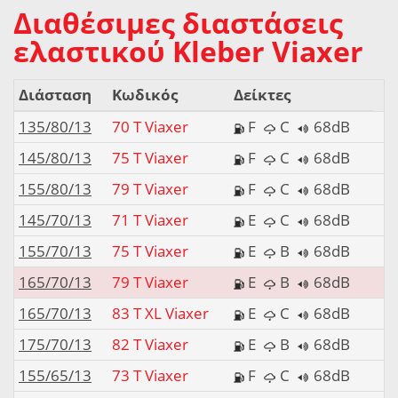
Διαθέσιμες διαστάσεις
ελαστικού Kleber Viaxer
Διάσταση
Κωδικός
Δείκτες
135/80/13
70 T Viaxer
F
C
68dB
145/80/13
75 T Viaxer
F
C
68dB
155/80/13
79 T Viaxer
F
C
68dB
145/70/13
71 T Viaxer
E
C
68dB
155/70/13
75 T Viaxer
E
B
68dB
165/70/13
79 T Viaxer
E
B
68dB
165/70/13
83 T XL Viaxer
E
C
68dB
175/70/13
82 T Viaxer
E
B
68dB
155/65/13
73 T Viaxer
F
C
68dB