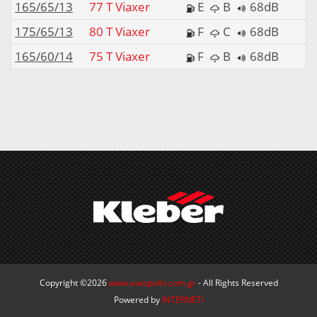
165/65/13
77 T Viaxer
E
B
68dB
175/65/13
80 T Viaxer
F
C
68dB
165/60/14
75 T Viaxer
F
B
68dB
Copyright ©2026
www.autopolis.com.gr
- All Rights Reserved
Powered by
INTERNETi