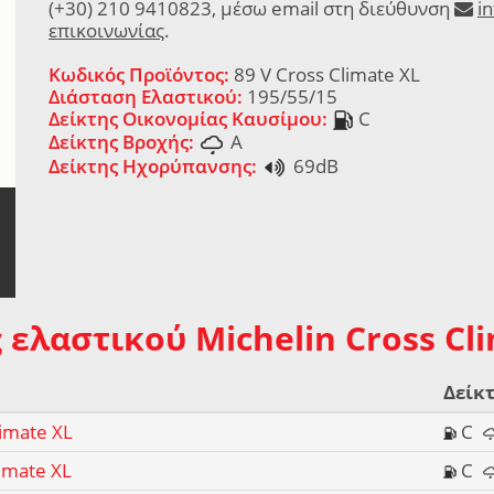
(+30) 210 9410823, μέσω email στη διεύθυνση
i
επικοινωνίας
.
Κωδικός Προϊόντος:
89 V Cross Climate XL
Διάσταση Ελαστικού:
195/55/15
Δείκτης Οικονομίας Καυσίμου:
C
Δείκτης Βροχής:
A
Δείκτης Ηχορύπανσης:
69dB
 ελαστικού Michelin Cross Cl
Δείκτ
limate XL
C
limate XL
C