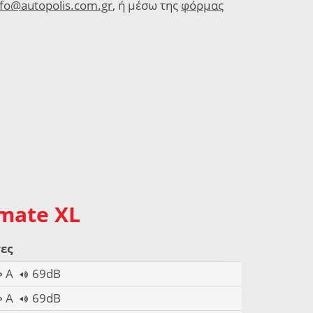
nfo@autopolis.com.gr
, ή μέσω της
φόρμας
imate XL
ες
A
69dB
A
69dB