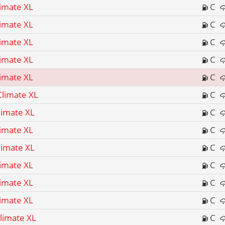
limate XL
C
limate XL
C
limate XL
C
limate XL
C
limate XL
C
Climate XL
C
limate XL
C
limate XL
C
limate XL
C
limate XL
C
limate XL
C
limate XL
C
limate XL
C