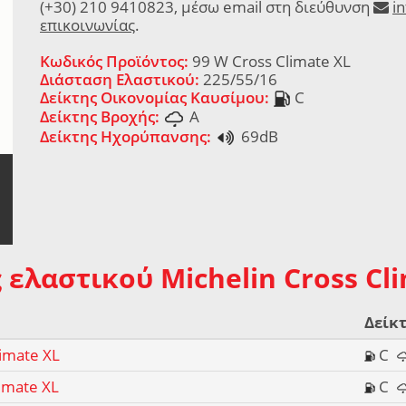
(+30) 210 9410823, μέσω email στη διεύθυνση
i
επικοινωνίας
.
Κωδικός Προϊόντος:
99 W Cross Climate XL
Διάσταση Ελαστικού:
225/55/16
Δείκτης Οικονομίας Καυσίμου:
C
Δείκτης Βροχής:
A
Δείκτης Ηχορύπανσης:
69dB
 ελαστικού Michelin Cross Cl
Δείκτ
limate XL
C
limate XL
C