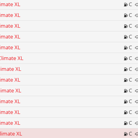
limate XL
C
limate XL
C
limate XL
C
limate XL
C
limate XL
C
Climate XL
C
limate XL
C
limate XL
C
limate XL
C
limate XL
C
limate XL
C
limate XL
C
limate XL
C