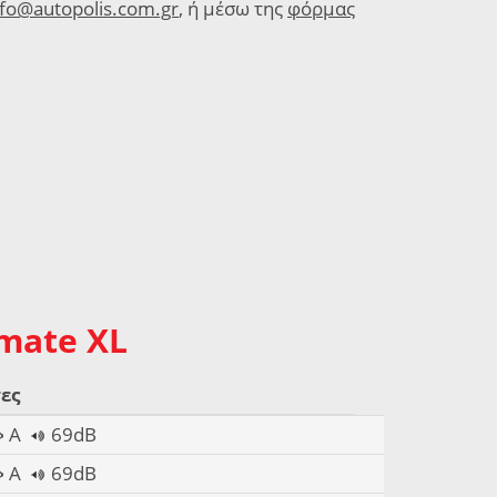
nfo@autopolis.com.gr
, ή μέσω της
φόρμας
imate XL
ες
A
69dB
A
69dB