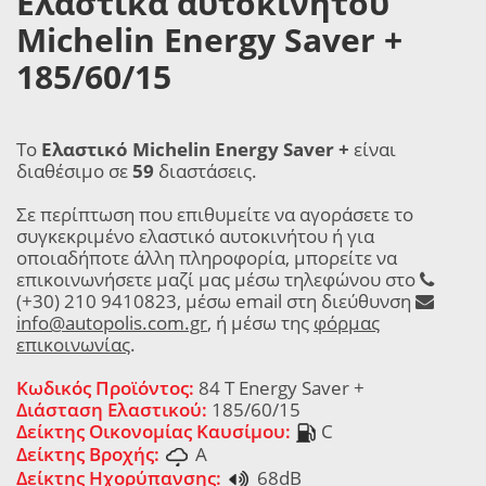
Ελαστικά αυτοκινήτου
Michelin Energy Saver +
185/60/15
Το
Ελαστικό Michelin Energy Saver +
είναι
διαθέσιμο σε
59
διαστάσεις.
Σε περίπτωση που επιθυμείτε να αγοράσετε το
συγκεκριμένο ελαστικό αυτοκινήτου ή για
οποιαδήποτε άλλη πληροφορία, μπορείτε να
επικοινωνήσετε μαζί μας μέσω τηλεφώνου στο
(+30) 210 9410823, μέσω email στη διεύθυνση
info@autopolis.com.gr
, ή μέσω της
φόρμας
επικοινωνίας
.
Κωδικός Προϊόντος:
84 T Energy Saver +
Διάσταση Ελαστικού:
185/60/15
Δείκτης Οικονομίας Καυσίμου:
C
Δείκτης Βροχής:
A
Δείκτης Ηχορύπανσης:
68dB