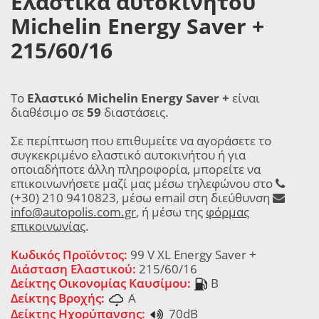
Ελαστικά αυτοκινήτου
Michelin Energy Saver +
215/60/16
Το
Ελαστικό Michelin Energy Saver +
είναι
διαθέσιμο σε
59
διαστάσεις.
Σε περίπτωση που επιθυμείτε να αγοράσετε το
συγκεκριμένο ελαστικό αυτοκινήτου ή για
οποιαδήποτε άλλη πληροφορία, μπορείτε να
επικοινωνήσετε μαζί μας μέσω τηλεφώνου στο
(+30) 210 9410823, μέσω email στη διεύθυνση
info@autopolis.com.gr
, ή μέσω της
φόρμας
επικοινωνίας
.
Κωδικός Προϊόντος:
99 V XL Energy Saver +
Διάσταση Ελαστικού:
215/60/16
Δείκτης Οικονομίας Καυσίμου:
B
Δείκτης Βροχής:
A
Δείκτης Ηχορύπανσης:
70dB