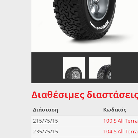
Διαθέσιμες διαστάσεις
Διάσταση
Κωδικός
215/75/15
100 S All Terr
235/75/15
104 S All Terr