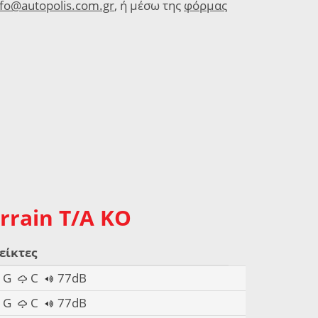
nfo@autopolis.com.gr
, ή μέσω της
φόρμας
rrain T/A KO
είκτες
G
C
77dB
G
C
77dB