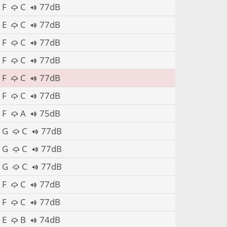
F
C
77dB
E
C
77dB
F
C
77dB
F
C
77dB
F
C
77dB
F
C
77dB
F
A
75dB
G
C
77dB
G
C
77dB
G
C
77dB
F
C
77dB
F
C
77dB
E
B
74dB