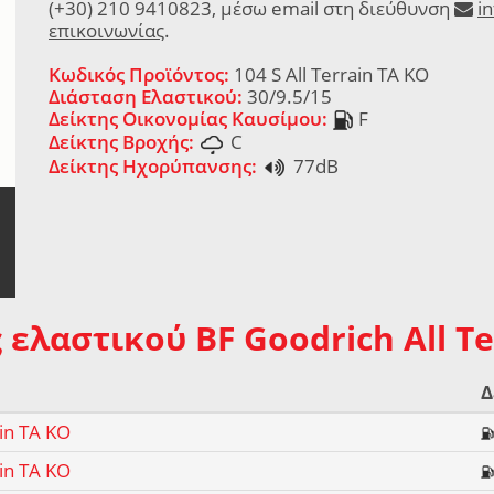
(+30) 210 9410823, μέσω email στη διεύθυνση
i
επικοινωνίας
.
Κωδικός Προϊόντος:
104 S All Terrain TA KO
Διάσταση Ελαστικού:
30/9.5/15
Δείκτης Οικονομίας Καυσίμου:
F
Δείκτης Βροχής:
C
Δείκτης Ηχορύπανσης:
77dB
 ελαστικού BF Goodrich All Te
Δ
ain TA KO
ain TA KO