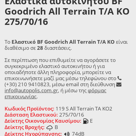
Ελαστικά αυτοκινήτου BF
Goodrich All Terrain T/A KO
275/70/16
Το
Ελαστικό BF Goodrich All Terrain T/A KO
είναι
διαθέσιμο σε
28
διαστάσεις.
Σε περίπτωση που επιθυμείτε να αγοράσετε το
συγκεκριμένο ελαστικό αυτοκινήτου ή για
οποιαδήποτε άλλη πληροφορία, μπορείτε να
επικοινωνήσετε μαζί μας μέσω τηλεφώνου στο
(+30) 210 9410823, μέσω email στη διεύθυνση
info@autopolis.com.gr
, ή μέσω της
φόρμας
επικοινωνίας
.
Κωδικός Προϊόντος:
119 S All Terrain TA KO2
Διάσταση Ελαστικού:
275/70/16
Δείκτης Οικονομίας Καυσίμου:
E
Δείκτης Βροχής:
B
Δείκτης Ηχορύπανσης:
74dB