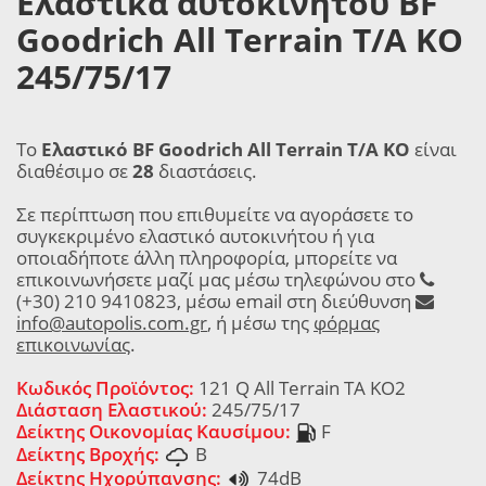
Ελαστικά αυτοκινήτου BF
Goodrich All Terrain T/A KO
245/75/17
Το
Ελαστικό BF Goodrich All Terrain T/A KO
είναι
διαθέσιμο σε
28
διαστάσεις.
Σε περίπτωση που επιθυμείτε να αγοράσετε το
συγκεκριμένο ελαστικό αυτοκινήτου ή για
οποιαδήποτε άλλη πληροφορία, μπορείτε να
επικοινωνήσετε μαζί μας μέσω τηλεφώνου στο
(+30) 210 9410823, μέσω email στη διεύθυνση
info@autopolis.com.gr
, ή μέσω της
φόρμας
επικοινωνίας
.
Κωδικός Προϊόντος:
121 Q All Terrain TA KO2
Διάσταση Ελαστικού:
245/75/17
Δείκτης Οικονομίας Καυσίμου:
F
Δείκτης Βροχής:
B
Δείκτης Ηχορύπανσης:
74dB