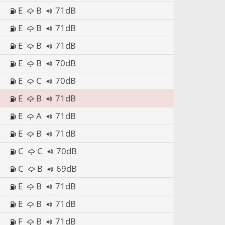
E
B
71dB
E
B
71dB
E
B
71dB
E
B
70dB
E
C
70dB
E
B
71dB
E
A
71dB
E
B
71dB
C
C
70dB
C
B
69dB
E
B
71dB
E
B
71dB
F
B
71dB