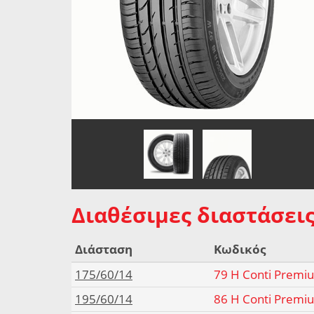
Διαθέσιμες διαστάσεις
Διάσταση
Κωδικός
175/60/14
79 H Conti Premi
195/60/14
86 H Conti Premi