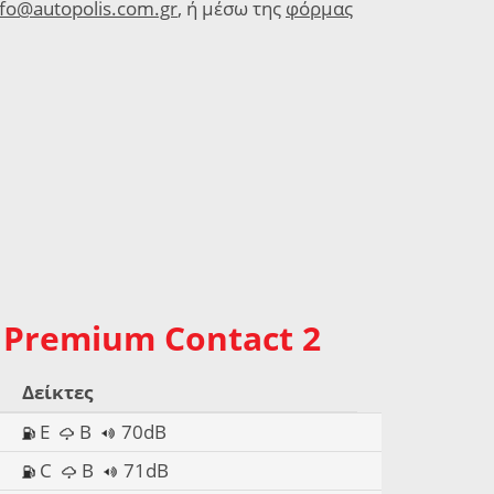
nfo@autopolis.com.gr
, ή μέσω της
φόρμας
2
 Premium Contact 2
Δείκτες
E
B
70dB
C
B
71dB