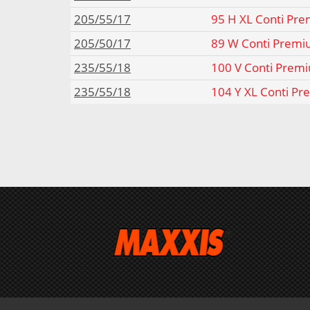
205/55/17
95 H XL Conti Pre
205/50/17
89 W Conti Premi
235/55/18
100 V Conti Prem
235/55/18
104 Y XL Conti Pr