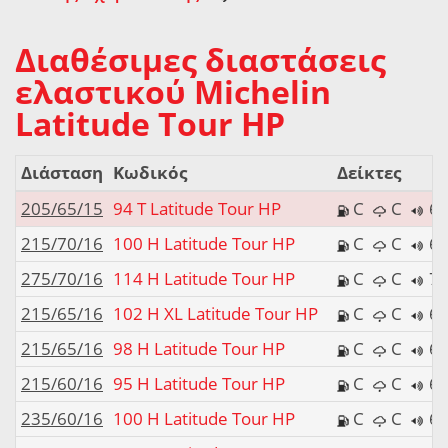
Διαθέσιμες διαστάσεις
ελαστικού Michelin
Latitude Tour HP
Διάσταση
Κωδικός
Δείκτες
205/65/15
94 T Latitude Tour HP
C
C
69
215/70/16
100 H Latitude Tour HP
C
C
69
275/70/16
114 H Latitude Tour HP
C
C
71
215/65/16
102 H XL Latitude Tour HP
C
C
69
215/65/16
98 H Latitude Tour HP
C
C
69
215/60/16
95 H Latitude Tour HP
C
C
69
235/60/16
100 H Latitude Tour HP
C
C
69