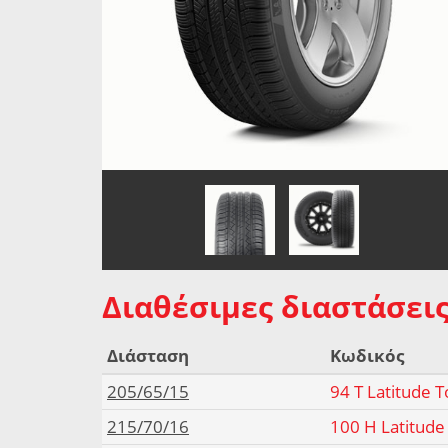
Διαθέσιμες διαστάσεις
Διάσταση
Κωδικός
205/65/15
94 T Latitude 
215/70/16
100 H Latitude