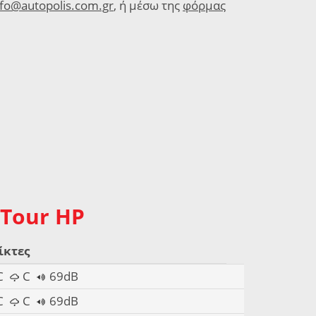
nfo@autopolis.com.gr
, ή μέσω της
φόρμας
 Tour HP
ίκτες
C
C
69dB
C
C
69dB